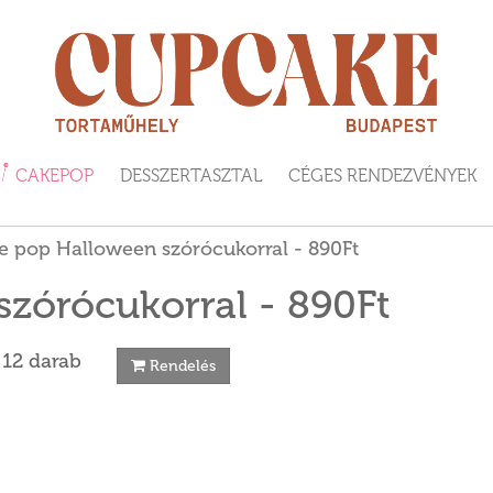
CAKEPOP
DESSZERTASZTAL
CÉGES RENDEZVÉNYEK
e pop Halloween szórócukorral - 890Ft
zórócukorral - 890Ft
 12 darab
Rendelés