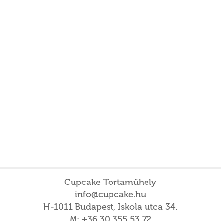
Cupcake Tortaműhely
info@cupcake.hu
H-1011 Budapest, Iskola utca 34.
M: +36 30 355 53 72