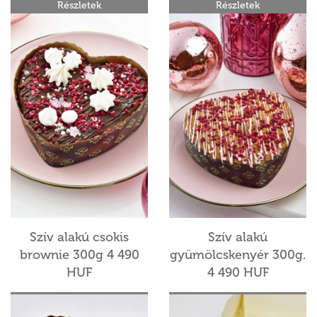
Részletek
Részletek
Szív alakú csokis
Szív alakú
brownie 300g 4 490
gyümölcskenyér 300g.
HUF
4 490 HUF
Részletek
Részletek