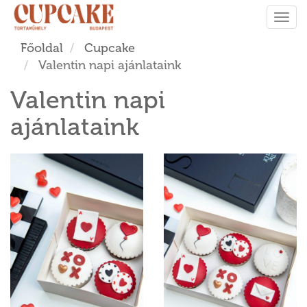
Tog
navi
Főoldal
Cupcake
Valentin napi ajánlataink
Valentin napi
ajánlataink