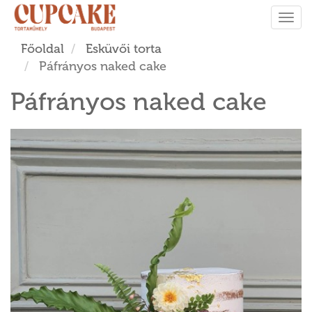
Tog
navi
Főoldal
Esküvői torta
Páfrányos naked cake
Páfrányos naked cake