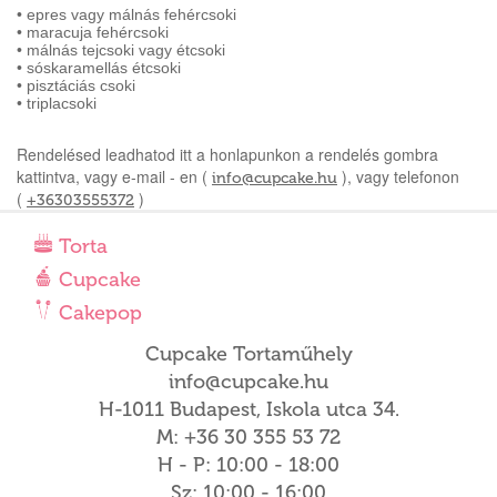
• epres vagy málnás fehércsoki
• maracuja fehércsoki
• málnás tejcsoki vagy étcsoki
• sóskaramellás étcsoki
• pisztáciás csoki
• triplacsoki
Rendelésed leadhatod itt a honlapunkon a rendelés gombra
kattintva, vagy e-mail - en (
), vagy telefonon
info@cupcake.hu
(
)
+36303555372
Torta
Cupcake
Cakepop
Cupcake Tortaműhely
info@cupcake.hu
H-1011 Budapest, Iskola utca 34.
M: +36 30 355 53 72
H - P: 10:00 - 18:00
Sz: 10:00 - 16:00