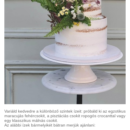
Variáld kedvedre a különböző szintek ízeit: próbáld ki az egzotikus
maracujás fehércsokit, a pisztáciás csokit ropogós crocanttal vagy
egy klasszikus málnás csokit.
Az alábbi ízek bármelyikét bátran merjük ajánlani: