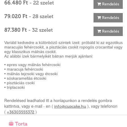
66.480 Ft
- 22 szelet
Rendelés
79.020 Ft
- 28 szelet
Rendelés
87.380 Ft
- 32 szelet
Rendelés
Variáld kedvedre a különböző szintek ízeit: próbáld ki az egzotikus
maracujás fehércsokit, a pisztáciás csokit ropogós crocanttal vagy
egy klasszikus málnás csokit.
Az alábbi ízek bármelyikét bátran merjük ajánlani:
• epres vagy málnás fehércsoki
• maracuja fehércsoki
• málnás tejcsoki vagy étcsoki
• sóskaramellás étcsoki
• pisztáciás csoki
• triplacsoki
Rendelésed leadhatod itt a honlapunkon a rendelés gombra
kattintva, vagy e-mail - en (
), vagy telefonon
info@cupcake.hu
(
)
+36303555372
Torta