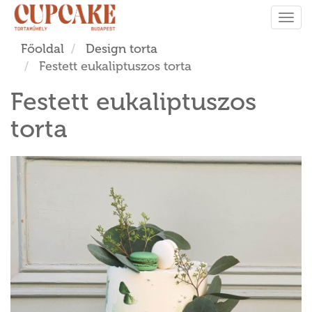
Tog
navi
Főoldal
Design torta
Festett eukaliptuszos torta
Festett eukaliptuszos
torta