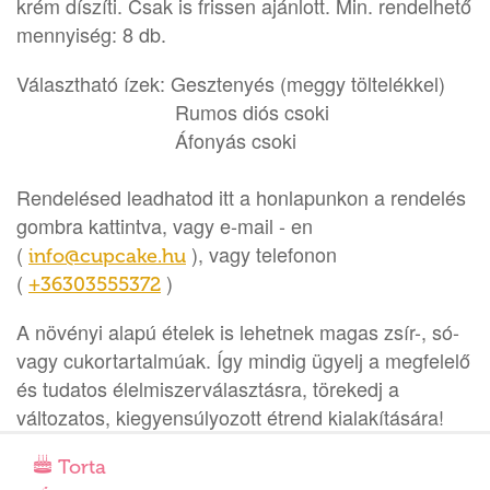
krém díszíti. Csak is frissen ajánlott. Min. rendelhető
mennyiség: 8 db.
Választható ízek: Gesztenyés (meggy töltelékkel)
Rumos diós csoki
Áfonyás csoki
Rendelésed leadhatod itt a honlapunkon a rendelés
gombra kattintva, vagy e-mail - en
(
), vagy telefonon
info@cupcake.hu
(
)
+36303555372
A növényi alapú ételek is lehetnek magas zsír-, só-
vagy cukortartalmúak. Így mindig ügyelj a megfelelő
és tudatos élelmiszerválasztásra, törekedj a
változatos, kiegyensúlyozott étrend kialakítására!
Torta