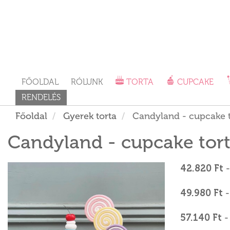
FŐOLDAL
RÓLUNK
TORTA
CUPCAKE
RENDELÉS
Főoldal
Gyerek torta
Candyland - cupcake t
Candyland - cupcake tor
42.820 Ft
-
49.980 Ft
-
57.140 Ft
-