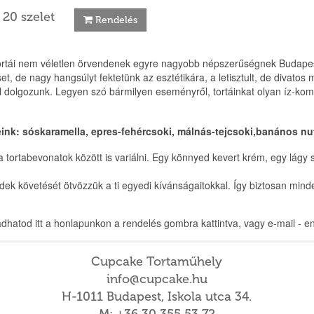
 20 szelet
Rendelés
rtái nem véletlen örvendenek egyre nagyobb népszerűségnek Budapeste
set, de nagy hangsúlyt fektetünk az esztétikára, a letisztult, de diva
 dolgozunk. Legyen szó bármilyen eseményről, tortáinkat olyan íz-ko
eink: sóskaramella, epres-fehércsoki, málnás-tejcsoki,banános nut
 tortabevonatok között is variálni. Egy könnyed kevert krém, egy lágy 
dek követését ötvözzük a ti egyedi kívánságaitokkal. Így biztosan minde
dhatod itt a honlapunkon a rendelés gombra kattintva, vagy e-mail - e
Cupcake Tortaműhely
info@cupcake.hu
H-1011 Budapest, Iskola utca 34.