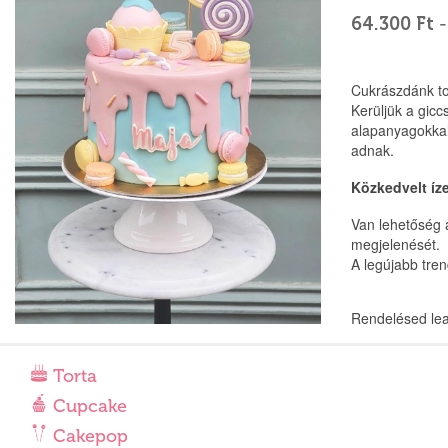
64.300 Ft
-
Cukrászdánk to
Kerüljük a gicc
alapanyagokkal
adnak.
Közkedvelt íz
Van lehetőség a
megjelenését.
A legújabb tren
Rendelésed lea
Torta
Cupcake
Cakepop