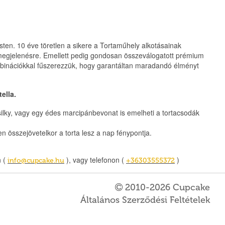
n. 10 éve töretlen a sikere a Tortaműhely alkotásainak
tos megjelenésre. Emellett pedig gondosan összeválogatott prémium
mbinációkkal fűszerezzük, hogy garantáltan maradandó élményt
ella.
silky, vagy egy édes marcipánbevonat is emelheti a tortacsodák
n összejövetelkor a torta lesz a nap fénypontja.
n (
), vagy telefonon (
)
info@cupcake.hu
+36303555372
2010-2026 Cupcake
Általános Szerződési Feltételek