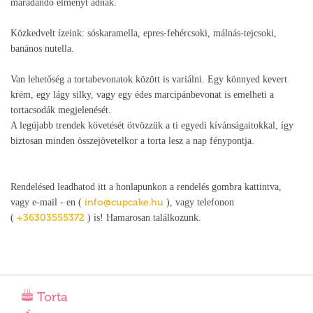
maradandó élményt adnak.
Közkedvelt ízeink: sóskaramella, epres-fehércsoki, málnás-tejcsoki,
banános nutella.
Van lehetőség a tortabevonatok között is variálni. Egy könnyed kevert
krém, egy lágy silky, vagy egy édes marcipánbevonat is emelheti a
tortacsodák megjelenését.
A legújabb trendek követését ötvözzük a ti egyedi kívánságaitokkal, így
biztosan minden összejövetelkor a torta lesz a nap fénypontja.
Rendelésed leadhatod itt a honlapunkon a rendelés gombra kattintva,
info@cupcake.hu
vagy e-mail - en (
), vagy telefonon
+36303555372
(
) is! Hamarosan találkozunk.
Torta