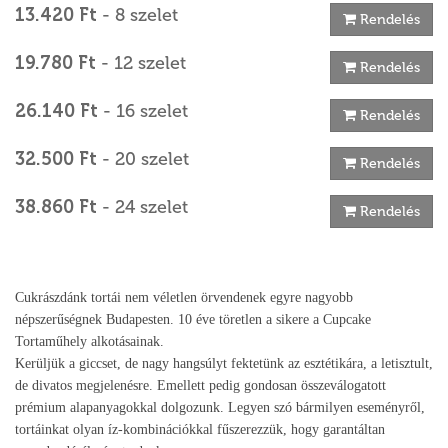
13.420 Ft
- 8 szelet
Rendelés
19.780 Ft
- 12 szelet
Rendelés
26.140 Ft
- 16 szelet
Rendelés
32.500 Ft
- 20 szelet
Rendelés
38.860 Ft
- 24 szelet
Rendelés
Cukrászdánk tortái nem véletlen örvendenek egyre nagyobb
népszerűségnek Budapesten. 10 éve töretlen a sikere a Cupcake
Tortaműhely alkotásainak.
Kerüljük a giccset, de nagy hangsúlyt fektetünk az esztétikára, a letisztult,
de divatos megjelenésre. Emellett pedig gondosan összeválogatott
prémium alapanyagokkal dolgozunk. Legyen szó bármilyen eseményről,
tortáinkat olyan íz-kombinációkkal fűszerezzük, hogy garantáltan