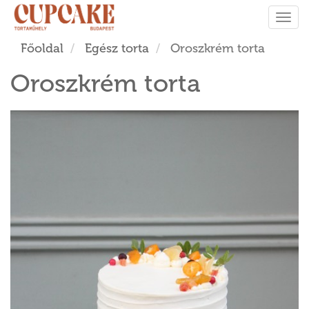
Tog
navi
Főoldal
Egész torta
Oroszkrém torta
Oroszkrém torta