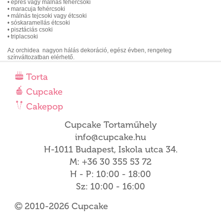
• epres vagy málnás fehércsoki
• maracuja fehércsoki
• málnás tejcsoki vagy étcsoki
• sóskaramellás étcsoki
• pisztáciás csoki
• triplacsoki
Az orchidea nagyon hálás dekoráció, egész évben, rengeteg
színváltozatban elérhető.
Torta
Cupcake
Cakepop
Cupcake Tortaműhely
info@cupcake.hu
H-1011 Budapest, Iskola utca 34.
M: +36 30 355 53 72
H - P: 10:00 - 18:00
Sz: 10:00 - 16:00
2010-2026 Cupcake