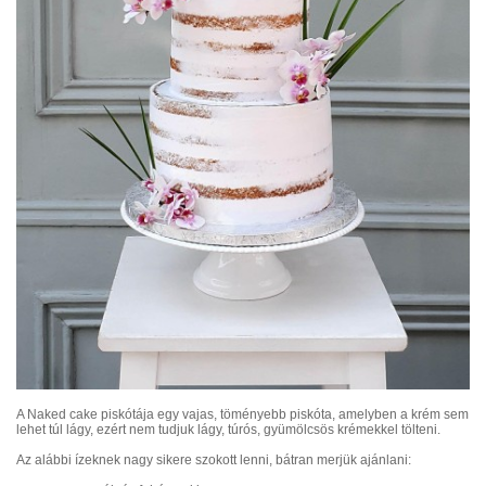
A Naked cake piskótája egy vajas, töményebb piskóta, amelyben a krém sem
lehet túl lágy, ezért
nem tudjuk lágy, túrós, gyümölcsös krémekkel tölteni.
Az alábbi ízeknek nagy sikere szokott lenni, bátran merjük ajánlani: