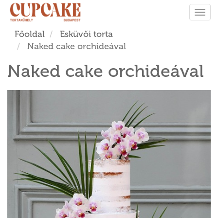
Tog
navi
Főoldal
Esküvői torta
Naked cake orchideával
Naked cake orchideával