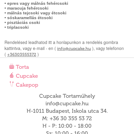
• epres vagy málnás fehércsoki
• maracuja fehércsoki
• málnás tejcsoki vagy étcsoki
• sóskaramellás étcsoki
• pisztáciás csoki
• triplacsoki
Rendelésed leadhatod itt a honlapunkon a rendelés gombra
kattintva, vagy e-mail - en (
), vagy telefonon
info@cupcake.hu
(
)
+36303555372
Torta
Cupcake
Cakepop
Cupcake Tortaműhely
info@cupcake.hu
H-1011 Budapest, Iskola utca 34.
M: +36 30 355 53 72
H - P: 10:00 - 18:00
Sz: 10:00 - 16:00