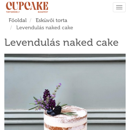
Tog
navi
Főoldal
Esküvői torta
Levendulás naked cake
Levendulás naked cake