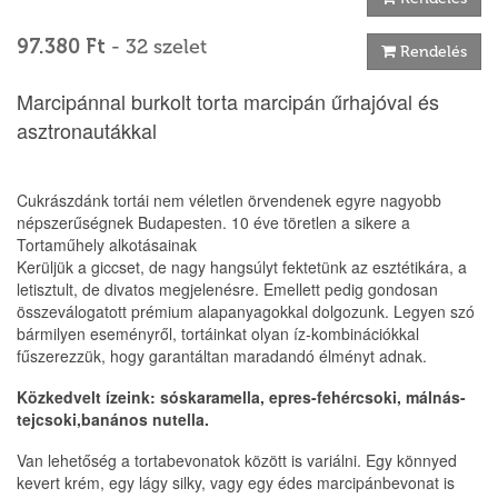
97.380 Ft
- 32 szelet
Rendelés
Marcipánnal burkolt torta marcipán űrhajóval és
asztronautákkal
Cukrászdánk tortái nem véletlen örvendenek egyre nagyobb
népszerűségnek Budapesten. 10 éve töretlen a sikere a
Tortaműhely alkotásainak
Kerüljük a giccset, de nagy hangsúlyt fektetünk az esztétikára, a
letisztult, de divatos megjelenésre. Emellett pedig gondosan
összeválogatott prémium alapanyagokkal dolgozunk. Legyen szó
bármilyen eseményről, tortáinkat olyan íz-kombinációkkal
fűszerezzük, hogy garantáltan maradandó élményt adnak.
Közkedvelt ízeink: sóskaramella, epres-fehércsoki, málnás-
tejcsoki,banános nutella.
Van lehetőség a tortabevonatok között is variálni. Egy könnyed
kevert krém, egy lágy silky, vagy egy édes marcipánbevonat is