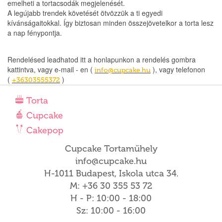
emelheti a tortacsodák megjelenését.
A legújabb trendek követését ötvözzük a ti egyedi
kívánságaitokkal. Így biztosan minden összejövetelkor a torta lesz
a nap fénypontja.
Rendelésed leadhatod itt a honlapunkon a rendelés gombra
kattintva, vagy e-mail - en (
), vagy telefonon
info@cupcake.hu
(
)
+36303555372
Torta
Cupcake
Cakepop
Cupcake Tortaműhely
info@cupcake.hu
H-1011 Budapest, Iskola utca 34.
M: +36 30 355 53 72
H - P: 10:00 - 18:00
Sz: 10:00 - 16:00