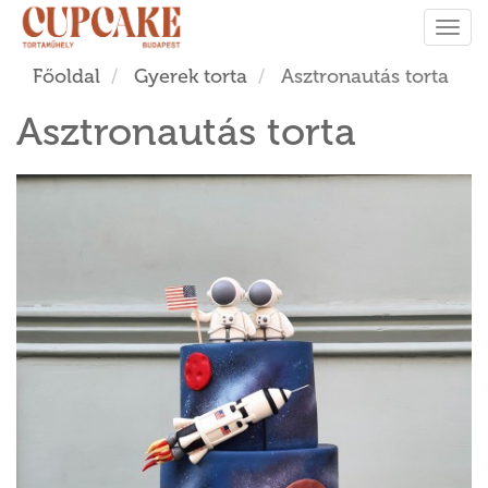
Tog
navi
Főoldal
Gyerek torta
Asztronautás torta
Asztronautás torta