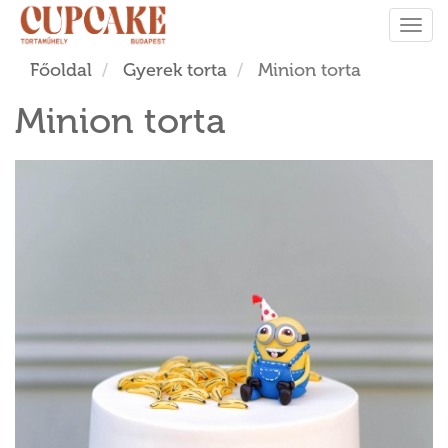
Tog
navi
Főoldal
Gyerek torta
Minion torta
Minion torta