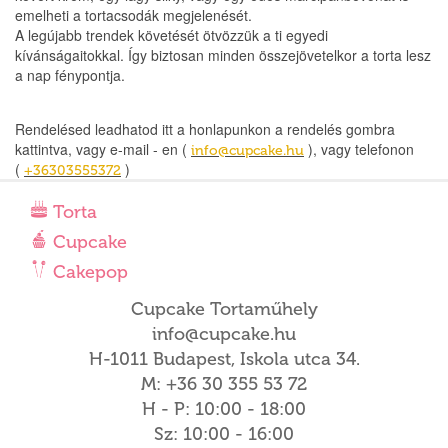
emelheti a tortacsodák megjelenését.
A legújabb trendek követését ötvözzük a ti egyedi
kívánságaitokkal. Így biztosan minden összejövetelkor a torta lesz
a nap fénypontja.
Rendelésed leadhatod itt a honlapunkon a rendelés gombra
kattintva, vagy e-mail - en (
), vagy telefonon
info@cupcake.hu
(
)
+36303555372
Torta
Cupcake
Cakepop
Cupcake Tortaműhely
info@cupcake.hu
H-1011 Budapest, Iskola utca 34.
M: +36 30 355 53 72
H - P: 10:00 - 18:00
Sz: 10:00 - 16:00