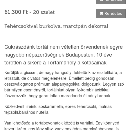
61.300 Ft
- 20 szelet
Rendelés
Fehércsokival burkolva, marcipán dekorral
Cukrászdánk tortái nem véletlen örvendenek egyre
nagyobb népszerűségnek Budapesten. 10 éve
töretlen a sikere a Tortaműhely alkotásainak
Kerüljük a giccset, de nagy hangsúlyt fektetünk az esztétikára, a
letisztult, de divatos megjelenésre. Emellett pedig gondosan
összeválogatott prémium alapanyagokkal dolgozunk. Legyen szó
bármilyen eseményről, tortáinkat olyan íz-kombinációkkal
fűszerezzük, hogy garantáltan maradandó élményt adnak.
Közkedvelt ízeink: sóskaramella, epres-fehércsoki, málnás-
tejcsoki,banános nutella.
Van lehetőség a tortabevonatok között is variálni. Egy könnyed
kevert krém, egy lágy silky, vagy egy édes marcipánbevonat is