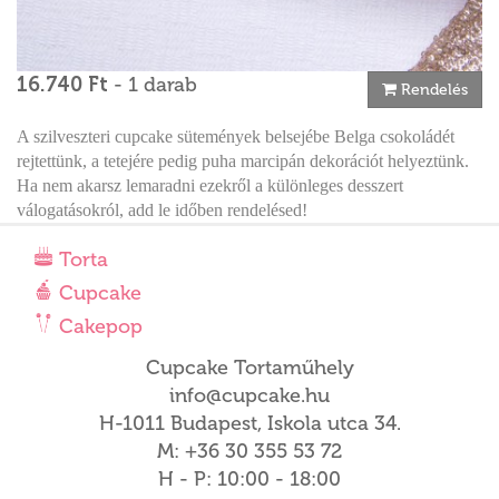
16.740 Ft
- 1 darab
Rendelés
A szilveszteri cupcake sütemények belsejébe Belga csokoládét
rejtettünk, a tetejére pedig puha marcipán dekorációt helyeztünk.
Ha nem akarsz lemaradni ezekről a különleges desszert
válogatásokról, add le időben rendelésed!
Torta
Cupcake
Cakepop
Cupcake Tortaműhely
info@cupcake.hu
H-1011 Budapest, Iskola utca 34.
M: +36 30 355 53 72
H - P: 10:00 - 18:00