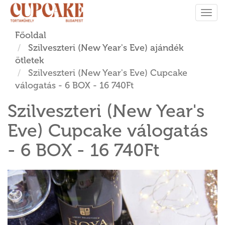
Tog
navi
Főoldal
Szilveszteri (New Year's Eve) ajándék
ötletek
Szilveszteri (New Year's Eve) Cupcake
válogatás - 6 BOX - 16 740Ft
Szilveszteri (New Year's
Eve) Cupcake válogatás
- 6 BOX - 16 740Ft