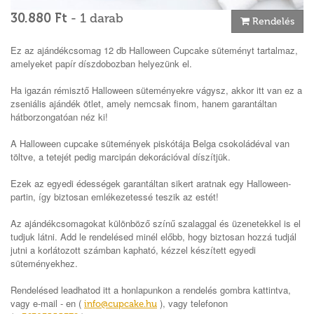
30.880 Ft
- 1 darab
Rendelés
Ez az ajándékcsomag 12 db Halloween Cupcake süteményt tartalmaz,
amelyeket papír díszdobozban helyezünk el.
Ha igazán rémisztő Halloween süteményekre vágysz, akkor itt van ez a
zseniális ajándék ötlet, amely nemcsak finom, hanem garantáltan
hátborzongatóan néz ki!
A Halloween cupcake sütemények piskótája Belga csokoládéval van
töltve, a tetejét pedig marcipán dekorációval díszítjük.
Ezek az egyedi édességek garantáltan sikert aratnak egy Halloween-
partin, így biztosan emlékezetessé teszik az estét!
Az ajándékcsomagokat különböző színű szalaggal és üzenetekkel is el
tudjuk látni. Add le rendelésed minél előbb, hogy biztosan hozzá tudjál
jutni a korlátozott számban kapható, kézzel készített egyedi
süteményekhez.
Rendelésed leadhatod itt a honlapunkon a rendelés gombra kattintva,
vagy e-mail - en (
), vagy telefonon
info@cupcake.hu