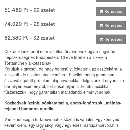
61.480 Ft
- 22 szelet
Rendelés
74.020 Ft
- 28 szelet
Rendelés
82.380 Ft
- 32 szelet
Rendelés
Cukrászdánk tortái nem véletlen örvendenek egyre nagyobb
népszerűségnek Budapesten. 10 éve töretlen a sikere a
Tortaműhely alkotásainak
Kerüljük a giccset, de nagy hangsúlyt fektetünk az esztétikára, a
letisztult, de divatos megjelenésre. Emellett pedig gondosan
összeválogatott prémium alapanyagokkal dolgozunk. Legyen szó
bármilyen eseményről, tortáinkat olyan íz-kombinációkkal
fűszerezzük, hogy garantáltan maradandó élményt adnak.
Közkedvelt ízeink: sóskaramella, epres-fehércsoki, málnás-
tejcsoki,banános nutella.
Van lehetőség a tortabevonatok között is variálni. Egy könnyed
kevert krém, egy lágy silky, vagy egy édes marcipánbevonat is