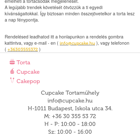
emelheti a tortacsodák megjelenését.
A legújabb trendek követését ötvözzük a ti egyedi
kívánságaitokkal. Így biztosan minden összejövetelkor a torta lesz
a nap fénypontja.
Rendelésed leadhatod itt a honlapunkon a rendelés gombra
kattintva, vagy e-mail - en (
), vagy telefonon
info@cupcake.hu
(
)
+36303555372
Torta
Cupcake
Cakepop
Cupcake Tortaműhely
info@cupcake.hu
H-1011 Budapest, Iskola utca 34.
M: +36 30 355 53 72
H - P: 10:00 - 18:00
Sz: 10:00 - 16:00