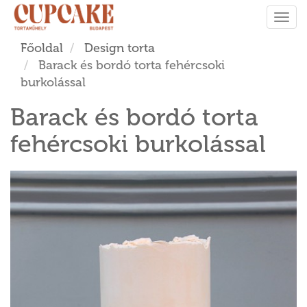
Tog
navi
Főoldal
Design torta
Barack és bordó torta fehércsoki
burkolással
Barack és bordó torta
fehércsoki burkolással