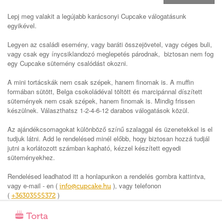
Lepj meg valakit a legújabb karácsonyi Cupcake válogatásunk
egyikével.
Legyen az családi esemény, vagy baráti összejövetel, vagy céges buli,
vagy csak egy ínycsiklandozó meglepetés párodnak,
biztosan nem fog
egy Cupcake sütemény csalódást okozni.
A mini tortácskák nem csak szépek, hanem finomak is. A muffin
formában sütött, Belga csokoládéval töltött és marcipánnal díszített
sütemények nem csak szépek, hanem finomak is. Mindig frissen
készülnek. Választhatsz 1-2-4-6-12 darabos válogatások közül.
Az ajándékcsomagokat különböző színű szalaggal és üzenetekkel is el
tudjuk látni. Add le rendelésed minél előbb, hogy biztosan hozzá tudjál
jutni a korlátozott számban kapható, kézzel készített egyedi
süteményekhez.
Rendelésed leadhatod itt a honlapunkon a rendelés gombra kattintva,
vagy e-mail - en (
), vagy telefonon
info@cupcake.hu
(
)
+36303555372
Torta