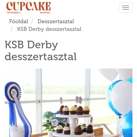
Tog
navi
Főoldal
Desszertasztal
KSB Derby desszertasztal
KSB Derby
desszertasztal