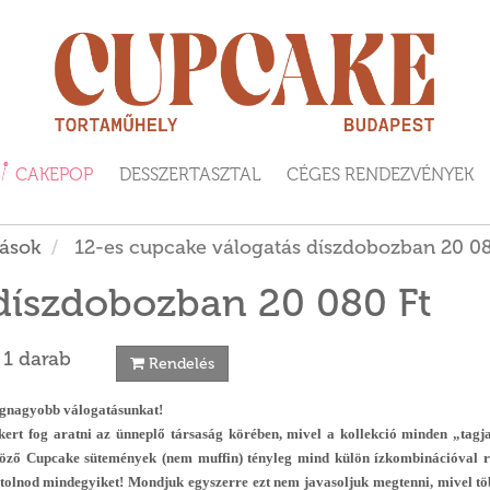
CAKEPOP
DESSZERTASZTAL
CÉGES RENDEZVÉNYEK
ások
12-es cupcake válogatás díszdobozban 20 08
díszdobozban 20 080 Ft
 1 darab
Rendelés
egnagyobb válogatásunkat!
kert fog aratni az ünneplő társaság körében, mivel a kollekció minden „tagja
öző Cupcake sütemények (nem muffin) tényleg mind külön ízkombinációval r
lnod mindegyiket! Mondjuk egyszerre ezt nem javasoljuk megtenni, mivel töb