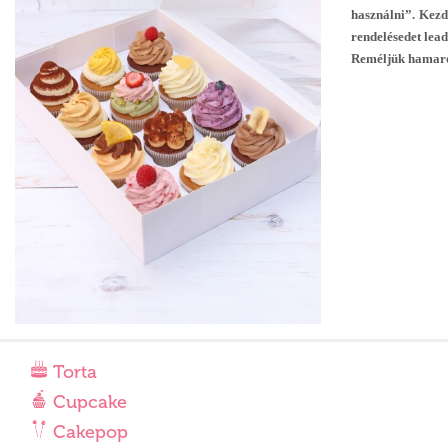
használni”. Kezde
rendelésedet lead
Reméljük hamaro
Torta
Cupcake
Cakepop