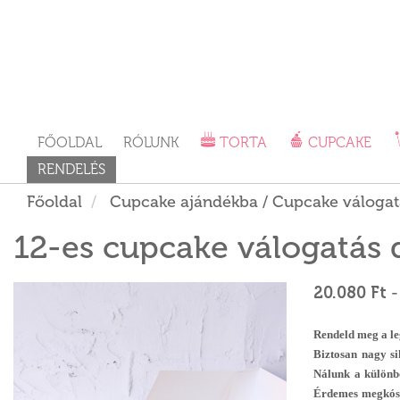
FŐOLDAL
RÓLUNK
TORTA
CUPCAKE
RENDELÉS
Főoldal
Cupcake ajándékba / Cupcake válogat
12-es cupcake válogatás 
20.080 Ft
-
Rendeld meg a l
Biztosan nagy si
Nálunk a különb
Érdemes megkósto