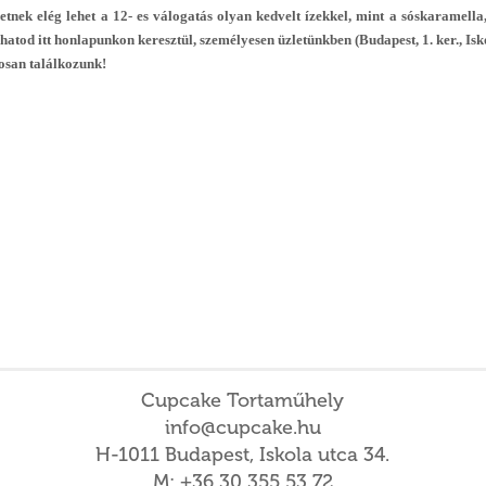
tnek elég lehet a 12- es válogatás olyan kedvelt ízekkel, mint a sóskaramella,
hatod itt honlapunkon keresztül, személyesen üzletünkben (Budapest, 1. ker., Isk
san találkozunk!
Cupcake Tortaműhely
info@cupcake.hu
H-1011 Budapest, Iskola utca 34.
M: +36 30 355 53 72