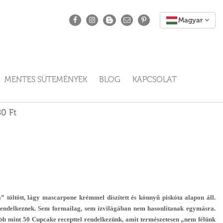
MENTES SÜTEMÉNYEK
BLOG
KAPCSOLAT
0 Ft
” töltött, lágy mascarpone krémmel díszített és könnyű piskóta alapon áll.
endelkeznek. Sem formailag, sem ízvilágában nem hasonlítanak egymásra.
b mint 50 Cupcake recepttel rendelkezünk, amit természetesen „nem félünk