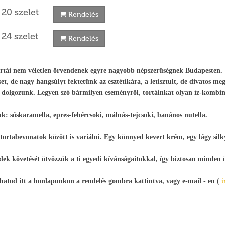
 20 szelet
Rendelés
 24 szelet
Rendelés
tái nem véletlen örvendenek egyre nagyobb népszerűségnek Budapesten. 1
et, de nagy hangsúlyt fektetünk az esztétikára, a letisztult, de divatos 
dolgozunk. Legyen szó bármilyen eseményről, tortáinkat olyan íz-kombi
nk: sóskaramella, epres-fehércsoki, málnás-tejcsoki, banános nutella.
 tortabevonatok között is variálni. Egy könnyed kevert krém, egy lágy sil
dek követését ötvözzük a ti egyedi kívánságaitokkal, így biztosan minden ö
hatod itt a honlapunkon a rendelés gombra kattintva, vagy e-mail - en (