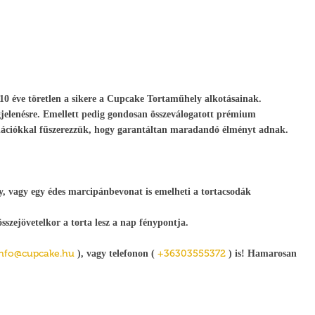
0 éve töretlen a sikere a Cupcake Tortaműhely alkotásainak.
megjelenésre. Emellett pedig gondosan összeválogatott prémium
nációkkal fűszerezzük, hogy garantáltan maradandó élményt adnak.
ky, vagy egy édes marcipánbevonat is emelheti a tortacsodák
sszejövetelkor a torta lesz a nap fénypontja.
info@cupcake.hu
+36303555372
), vagy telefonon (
) is! Hamarosan