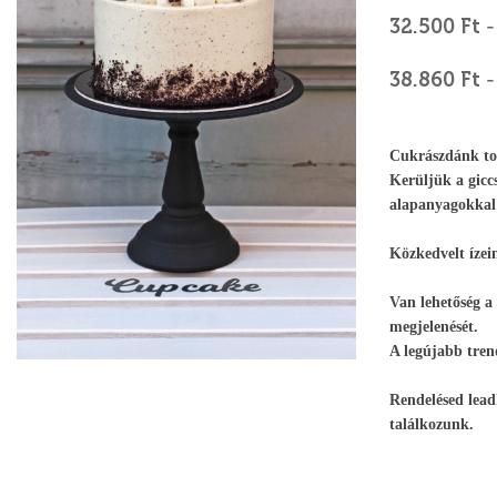
32.500 Ft
-
38.860 Ft
-
Cukrászdánk tor
Kerüljük a giccs
alapanyagokkal 
Közkedvelt ízei
Van lehetőség a
megjelenését.
A legújabb tren
Rendelésed lead
találkozunk.