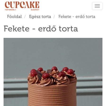
Tog
navi
Főoldal
Egész torta
Fekete - erdő torta
Fekete - erdő torta