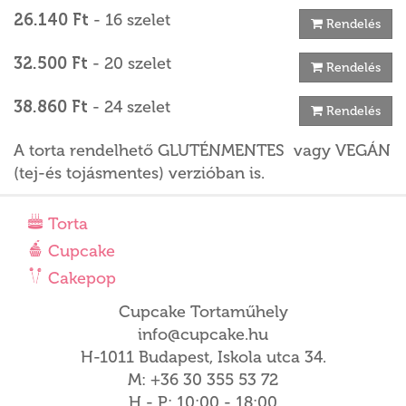
26.140 Ft
- 16 szelet
Rendelés
32.500 Ft
- 20 szelet
Rendelés
38.860 Ft
- 24 szelet
Rendelés
A torta rendelhető GLUTÉNMENTES vagy VEGÁN
(tej-és tojásmentes) verzióban is.
Torta
Cupcake
Cakepop
Cupcake Tortaműhely
info@cupcake.hu
H-1011 Budapest, Iskola utca 34.
M: +36 30 355 53 72
H - P: 10:00 - 18:00