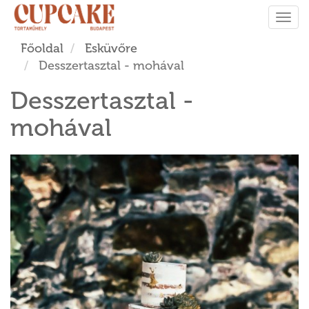
Tog
navi
Főoldal
Esküvőre
Desszertasztal - mohával
Desszertasztal -
mohával