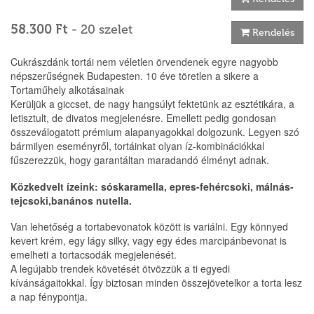
58.300 Ft
- 20 szelet
Rendelés
Cukrászdánk tortái nem véletlen örvendenek egyre nagyobb
népszerűségnek Budapesten. 10 éve töretlen a sikere a
Tortaműhely alkotásainak
Kerüljük a giccset, de nagy hangsúlyt fektetünk az esztétikára, a
letisztult, de divatos megjelenésre. Emellett pedig gondosan
összeválogatott prémium alapanyagokkal dolgozunk. Legyen szó
bármilyen eseményről, tortáinkat olyan íz-kombinációkkal
fűszerezzük, hogy garantáltan maradandó élményt adnak.
Közkedvelt ízeink: sóskaramella, epres-fehércsoki, málnás-
tejcsoki,banános nutella.
Van lehetőség a tortabevonatok között is variálni. Egy könnyed
kevert krém, egy lágy silky, vagy egy édes marcipánbevonat is
emelheti a tortacsodák megjelenését.
A legújabb trendek követését ötvözzük a ti egyedi
kívánságaitokkal. Így biztosan minden összejövetelkor a torta lesz
a nap fénypontja.