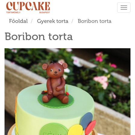
Tog
navi
Főoldal
Gyerek torta
Boribon torta
Boribon torta