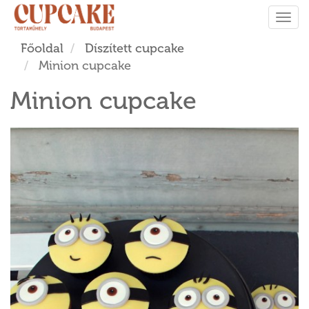
Tog
navi
Főoldal
Díszített cupcake
Minion cupcake
Minion cupcake