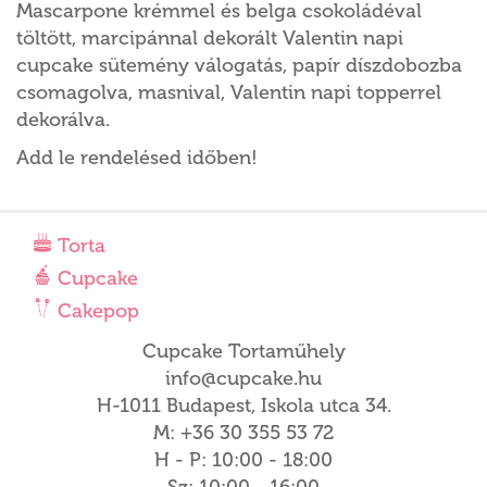
Mascarpone krémmel és belga csokoládéval
töltött, marcipánnal dekorált Valentin napi
cupcake sütemény válogatás, papír díszdobozba
csomagolva, masnival, Valentin napi topperrel
dekorálva.
Add le rendelésed időben!
Torta
Cupcake
Cakepop
Cupcake Tortaműhely
info@cupcake.hu
H-1011 Budapest, Iskola utca 34.
M: +36 30 355 53 72
H - P: 10:00 - 18:00